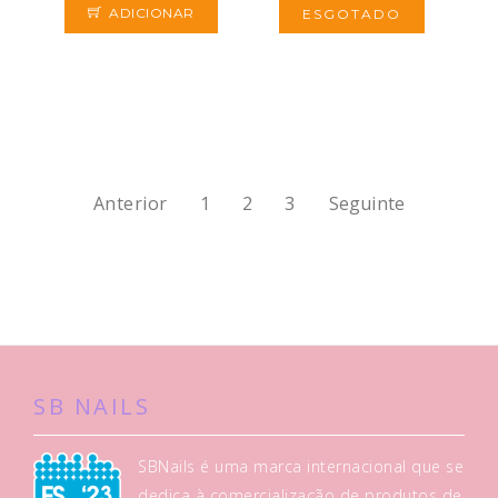
ADICIONAR
ESGOTADO
Anterior
1
2
3
Seguinte
SB NAILS
SBNails é uma marca internacional que se
dedica à comercialização de produtos de