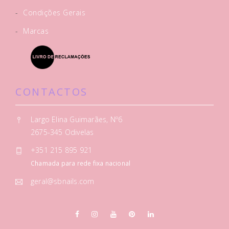
-
Condições Gerais
-
Marcas
CONTACTOS
Largo Elina Guimarães, Nº6
2675-345 Odivelas
+351 215 895 921
Chamada para rede fixa nacional
geral@sbnails.com