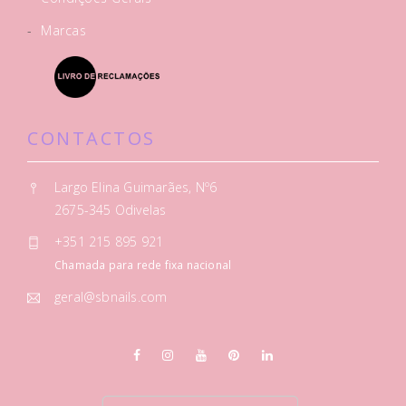
-
Marcas
CONTACTOS
Largo Elina Guimarães, Nº6
2675-345 Odivelas
+351 215 895 921
Chamada para rede fixa nacional
geral@sbnails.com