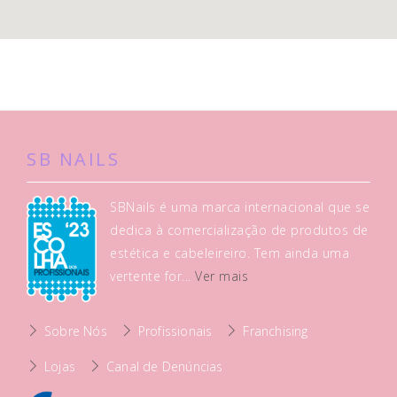
SB NAILS
SBNails é uma marca internacional que se
dedica à comercialização de produtos de
estética e cabeleireiro. Tem ainda uma
vertente for...
Ver mais
Sobre Nós
Profissionais
Franchising
Lojas
Canal de Denúncias