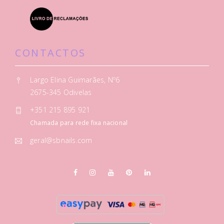
CONTACTOS
Largo Elina Guimarães, Nº6
2675-345 Odivelas
+351 215 895 921
Chamada para rede fixa nacional
geral@sbnails.com