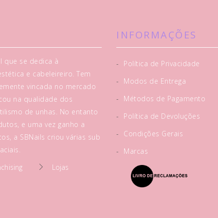
INFORMAÇÕES
l que se dedica à
-
Política de Privacidade
tética e cabeleireiro. Tem
-
Modos de Entrega
rtemente vincada no mercado
-
Métodos de Pagamento
acou na qualidade dos
tilismo de unhas. No entanto
-
Política de Devoluções
utos, e uma vez ganho a
-
Condições Gerais
os, a SBNails criou várias sub
ciais.
-
Marcas
nchising
Lojas