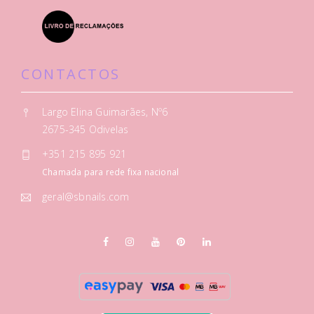
CONTACTOS
Largo Elina Guimarães, Nº6
2675-345 Odivelas
+351 215 895 921
Chamada para rede fixa nacional
geral@sbnails.com