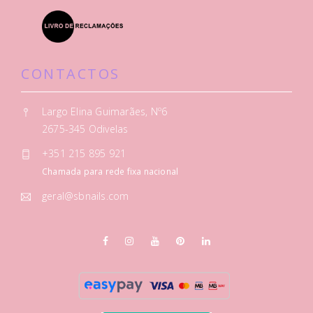
CONTACTOS
Largo Elina Guimarães, Nº6
2675-345 Odivelas
+351 215 895 921
Chamada para rede fixa nacional
geral@sbnails.com