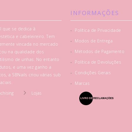
INFORMAÇÕES
l que se dedica à
-
Política de Privacidade
tética e cabeleireiro. Tem
-
Modos de Entrega
rtemente vincada no mercado
-
Métodos de Pagamento
acou na qualidade dos
tilismo de unhas. No entanto
-
Política de Devoluções
utos, e uma vez ganho a
-
Condições Gerais
os, a SBNails criou várias sub
ciais.
-
Marcas
nchising
Lojas