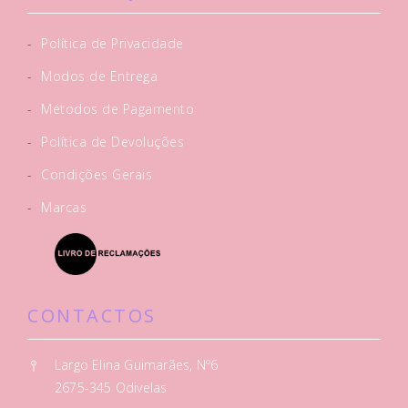
-
Política de Privacidade
-
Modos de Entrega
-
Métodos de Pagamento
-
Política de Devoluções
-
Condições Gerais
-
Marcas
CONTACTOS
Largo Elina Guimarães, Nº6
2675-345 Odivelas