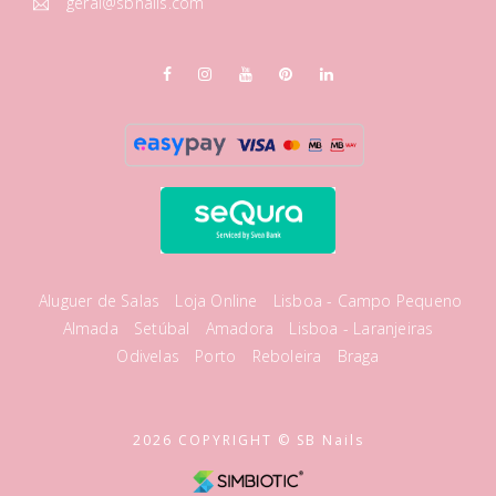
geral@sbnails.com
Aluguer de Salas
Loja Online
Lisboa - Campo Pequeno
Almada
Setúbal
Amadora
Lisboa - Laranjeiras
Odivelas
Porto
Reboleira
Braga
2026 COPYRIGHT © SB Nails