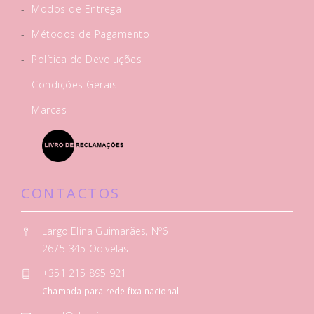
-
Modos de Entrega
-
Métodos de Pagamento
-
Política de Devoluções
-
Condições Gerais
-
Marcas
CONTACTOS
Largo Elina Guimarães, Nº6
2675-345 Odivelas
+351 215 895 921
Chamada para rede fixa nacional