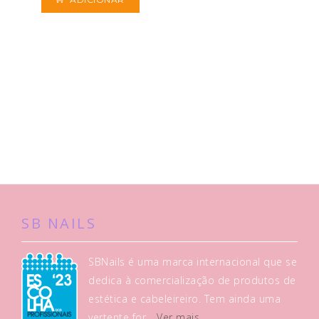
SB NAILS
SBNails é uma marca internacional que se
dedica à comercialização de produtos de
estética e cabeleireiro. Tem ainda uma
vertente for...
Ver mais