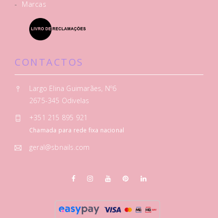
-
Marcas
CONTACTOS
Largo Elina Guimarães, Nº6
2675-345 Odivelas
+351 215 895 921
Chamada para rede fixa nacional
geral@sbnails.com