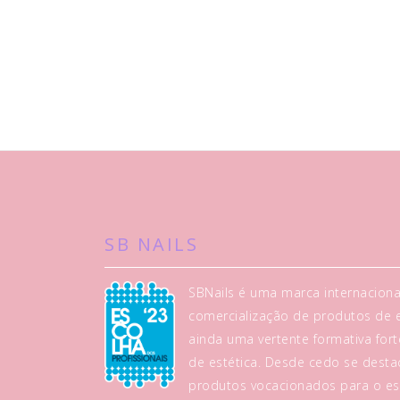
SB NAILS
SBNails é uma marca internaciona
comercialização de produtos de es
ainda uma vertente formativa fo
de estética. Desde cedo se dest
produtos vocacionados para o es