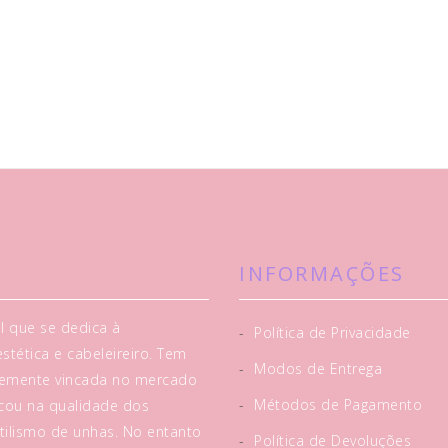
INFORMAÇÕES
l que se dedica à
-
Política de Privacidade
tética e cabeleireiro. Tem
-
Modos de Entrega
rtemente vincada no mercado
-
Métodos de Pagamento
acou na qualidade dos
tilismo de unhas. No entanto
-
Política de Devoluções