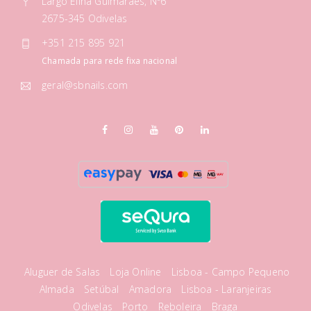
Largo Elina Guimarães, Nº6
2675-345 Odivelas
+351 215 895 921
Chamada para rede fixa nacional
geral@sbnails.com
Aluguer de Salas
Loja Online
Lisboa - Campo Pequeno
Almada
Setúbal
Amadora
Lisboa - Laranjeiras
Odivelas
Porto
Reboleira
Braga