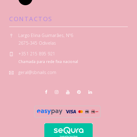
CONTACTOS
Largo Elina Guimarães, Nº6
2675-345 Odivelas
+351 215 895 921
Chamada para rede fixa nacional
geral@sbnails.com