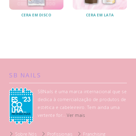
CERA EM DISCO
CERA EM LATA
SB NAILS
SBNails é uma marca internacional que se
dedica à comercialização de produtos de
estética e cabeleireiro. Tem ainda uma
vertente for...
Ver mais
Sobre Nós
Profissionais
Franchising