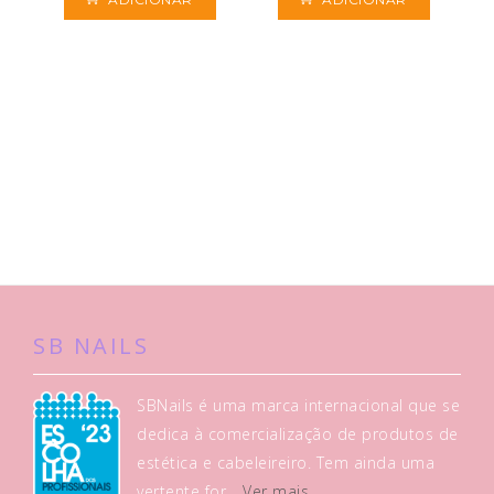
SB NAILS
SBNails é uma marca internacional que se
dedica à comercialização de produtos de
estética e cabeleireiro. Tem ainda uma
vertente for...
Ver mais