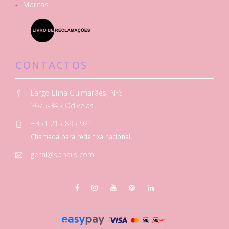
-
Marcas
CONTACTOS
Largo Elina Guimarães, Nº6
2675-345 Odivelas
+351 215 895 921
Chamada para rede fixa nacional
geral@sbnails.com