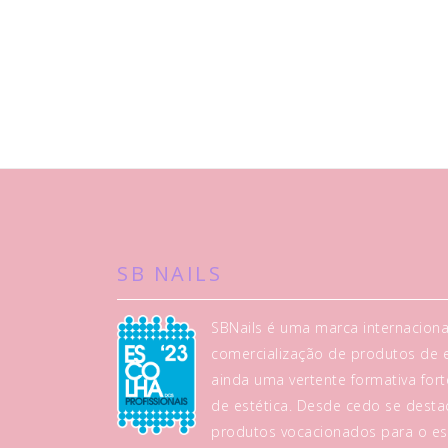
SB NAILS
SBNails é uma marca internaciona
comercialização de produtos de es
ainda uma vertente formativa fo
de estética. Desde cedo se dest
produtos vocacionados para o es