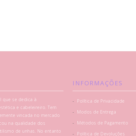
INFORMAÇÕES
l que se dedica à
-
Política de Privacidade
tética e cabeleireiro. Tem
-
Modos de Entrega
rtemente vincada no mercado
-
Métodos de Pagamento
acou na qualidade dos
tilismo de unhas. No entanto
-
Política de Devoluções