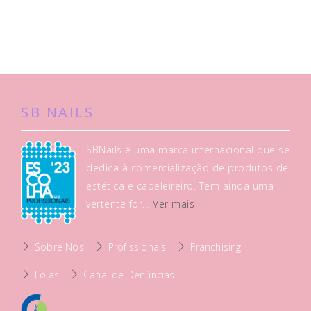
SB NAILS
SBNails é uma marca internacional que se
dedica à comercialização de produtos de
estética e cabeleireiro. Tem ainda uma
vertente for...
Ver mais
Sobre Nós
Profissionais
Franchising
Lojas
Canal de Denúncias