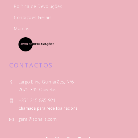
-
Política de Devoluções
-
Condições Gerais
-
Marcas
CONTACTOS
Largo Elina Guimarães, Nº6
2675-345 Odivelas
+351 215 895 921
Chamada para rede fixa nacional
geral@sbnails.com