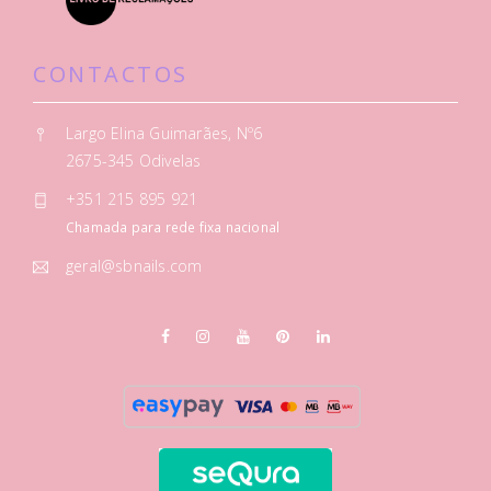
CONTACTOS
Largo Elina Guimarães, Nº6
2675-345 Odivelas
+351 215 895 921
Chamada para rede fixa nacional
geral@sbnails.com