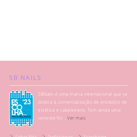
SB NAILS
SBNails é uma marca internacional que se
dedica à comercialização de produtos de
estética e cabeleireiro. Tem ainda uma
vertente for...
Ver mais
Sobre Nós
Profissionais
Franchising