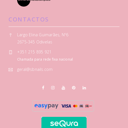
CONTACTOS
Largo Elina Guimarães, Nº6
2675-345 Odivelas
+351 215 895 921
Chamada para rede fixa nacional
geral@sbnails.com