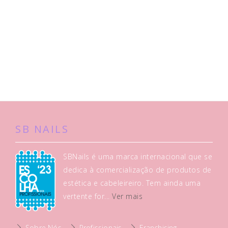
SB NAILS
SBNails é uma marca internacional que se
dedica à comercialização de produtos de
estética e cabeleireiro. Tem ainda uma
vertente for...
Ver mais
Sobre Nós
Profissionais
Franchising