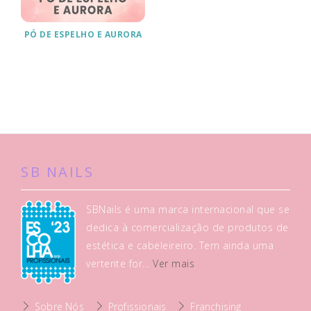
PÓ DE ESPELHO E AURORA
SB NAILS
SBNails é uma marca internacional que se
dedica à comercialização de produtos de
estética e cabeleireiro. Tem ainda uma
vertente for...
Ver mais
Sobre Nós
Profissionais
Franchising