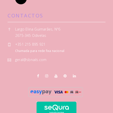
CONTACTOS
Largo Elina Guimarães, Nº6
2675-345 Odivelas
+351 215 895 921
Chamada para rede fixa nacional
geral@sbnails.com