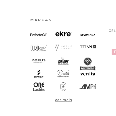
MARCAS
GEL
P
Ver mais