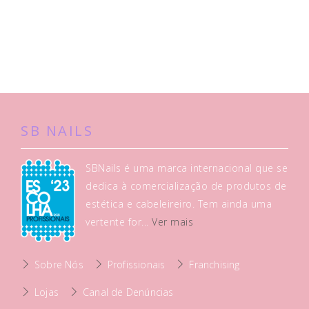
SB NAILS
SBNails é uma marca internacional que se
dedica à comercialização de produtos de
estética e cabeleireiro. Tem ainda uma
vertente for...
Ver mais
Sobre Nós
Profissionais
Franchising
Lojas
Canal de Denúncias