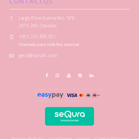
CONTACTOS
Largo Elina Guimarães, Nº6
2675-345 Odivelas
+351 215 895 921
Chamada para rede fixa nacional
geral@sbnails.com
Aluguer de Salas
Loja Online
Lisboa - Campo Pequeno