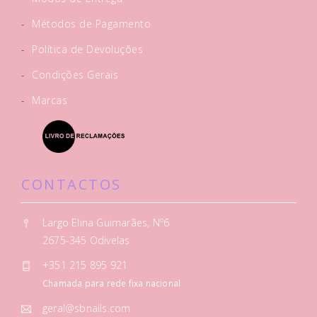
-
Métodos de Pagamento
-
Política de Devoluções
-
Condições Gerais
-
Marcas
CONTACTOS
Largo Elina Guimarães, Nº6
2675-345 Odivelas
+351 215 895 921
Chamada para rede fixa nacional
geral@sbnails.com