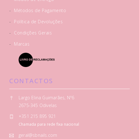
-
Métodos de Pagamento
-
Política de Devoluções
-
Condições Gerais
-
Marcas
CONTACTOS
Largo Elina Guimarães, Nº6
2675-345 Odivelas
+351 215 895 921
Chamada para rede fixa nacional
geral@sbnails.com