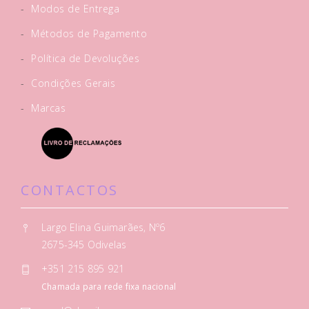
-
Modos de Entrega
-
Métodos de Pagamento
-
Política de Devoluções
-
Condições Gerais
-
Marcas
CONTACTOS
Largo Elina Guimarães, Nº6
2675-345 Odivelas
+351 215 895 921
Chamada para rede fixa nacional