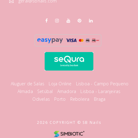
geral@sbnails.com
Aluguer de Salas
Loja Online
Lisboa - Campo Pequeno
Almada
Setúbal
Amadora
Lisboa - Laranjeiras
Odivelas
Porto
Reboleira
Braga
2026 COPYRIGHT © SB Nails