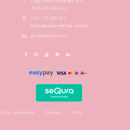
Largo Elina Guimarães, Nº6
2675-345 Odivelas
+351 215 895 921
Chamada para rede fixa nacional
geral@sbnails.com
isboa - Laranjeiras
Odivelas
Porto