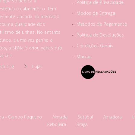
l que se dedica à
-
Política de Privacidade
tética e cabeleireiro. Tem
-
Modos de Entrega
rtemente vincada no mercado
-
Métodos de Pagamento
acou na qualidade dos
tilismo de unhas. No entanto
-
Política de Devoluções
utos, e uma vez ganho a
-
Condições Gerais
os, a SBNails criou várias sub
ciais.
-
Marcas
nchising
Lojas
boa - Campo Pequeno
Almada
Setúbal
Amadora
L
Reboleira
Braga