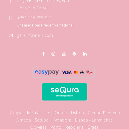
Largo Elina Guimarães, Nº6
2675-345 Odivelas
+351 215 895 921
Chamada para rede fixa nacional
geral@sbnails.com
Aluguer de Salas
Loja Online
Lisboa - Campo Pequeno
Almada
Setúbal
Amadora
Lisboa - Laranjeiras
Odivelas
Porto
Reboleira
Braga