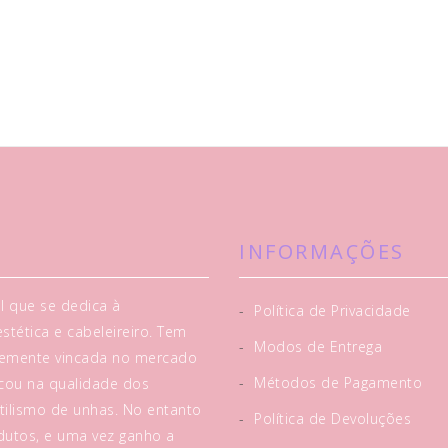
INFORMAÇÕES
l que se dedica à
-
Política de Privacidade
tética e cabeleireiro. Tem
-
Modos de Entrega
rtemente vincada no mercado
-
Métodos de Pagamento
acou na qualidade dos
tilismo de unhas. No entanto
-
Política de Devoluções
utos, e uma vez ganho a