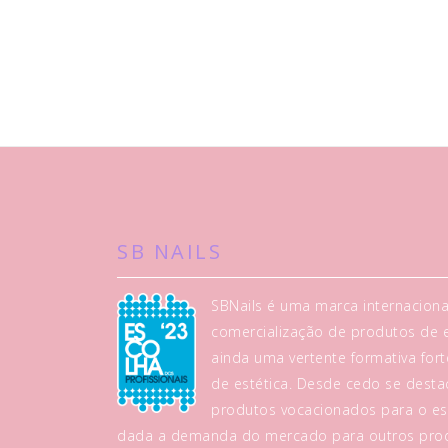
SB NAILS
SBNails é uma marca internaciona
comercialização de produtos de es
ainda uma vertente formativa fo
de estética. Desde cedo se dest
produtos vocacionados para o es
dada a demanda do mercado para outros prod