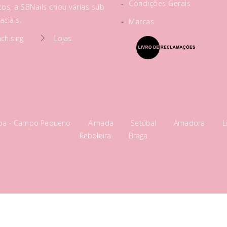
-
Condições Gerais
os, a SBNails criou várias sub
ciais.
-
Marcas
nchising
Lojas
boa - Campo Pequeno
Almada
Setúbal
Amadora
L
Reboleira
Braga