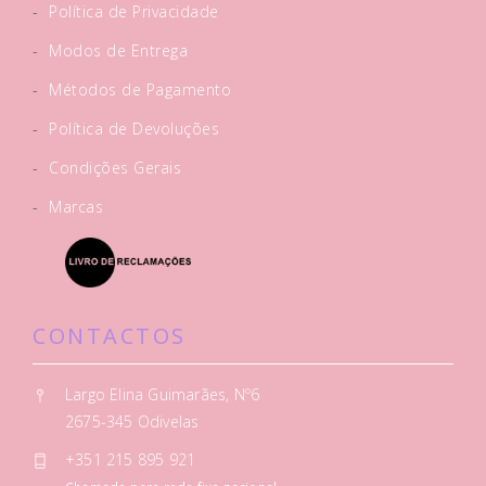
-
Política de Privacidade
-
Modos de Entrega
-
Métodos de Pagamento
-
Política de Devoluções
-
Condições Gerais
-
Marcas
CONTACTOS
Largo Elina Guimarães, Nº6
2675-345 Odivelas
+351 215 895 921