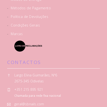
-
Métodos de Pagamento
-
Política de Devoluções
-
Condições Gerais
-
Marcas
CONTACTOS
Largo Elina Guimarães, Nº6
2675-345 Odivelas
+351 215 895 921
Chamada para rede fixa nacional
geral@sbnails.com