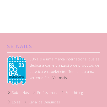
SB NAILS
SBNails é uma marca internacional que se
dedica à comercialização de produtos de
estética e cabeleireiro. Tem ainda uma
vertente for...
Ver mais
Sobre Nós
Profissionais
Franchising
Lojas
Canal de Denúncias