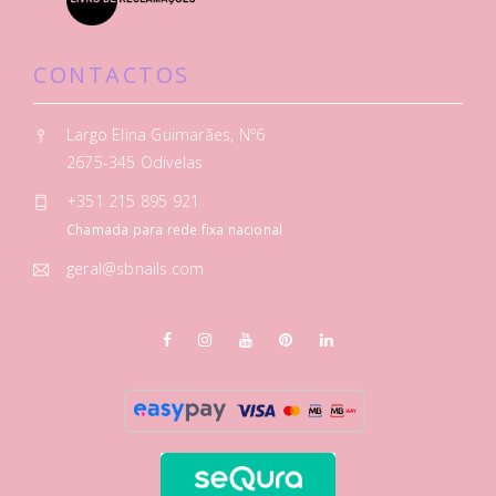
CONTACTOS
Largo Elina Guimarães, Nº6
2675-345 Odivelas
+351 215 895 921
Chamada para rede fixa nacional
geral@sbnails.com