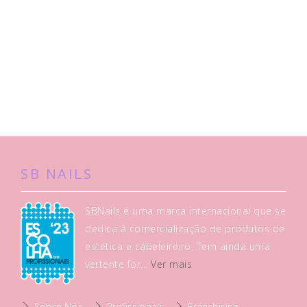
SB NAILS
SBNails é uma marca internacional que se
dedica à comercialização de produtos de
estética e cabeleireiro. Tem ainda uma
vertente for...
Ver mais
Sobre Nós
Profissionais
Franchising