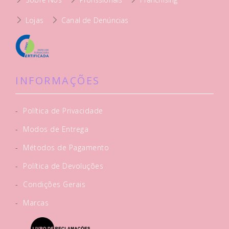
Lojas
Canal de Denúncias
INFORMAÇÕES
-
Política de Privacidade
-
Modos de Entrega
-
Métodos de Pagamento
-
Política de Devoluções
-
Condições Gerais
-
Marcas