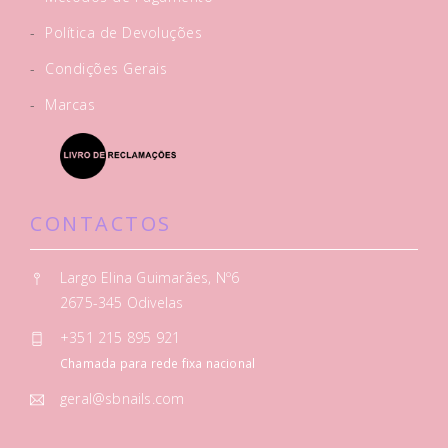
-
Política de Devoluções
-
Condições Gerais
-
Marcas
CONTACTOS
Largo Elina Guimarães, Nº6
2675-345 Odivelas
+351 215 895 921
Chamada para rede fixa nacional
geral@sbnails.com