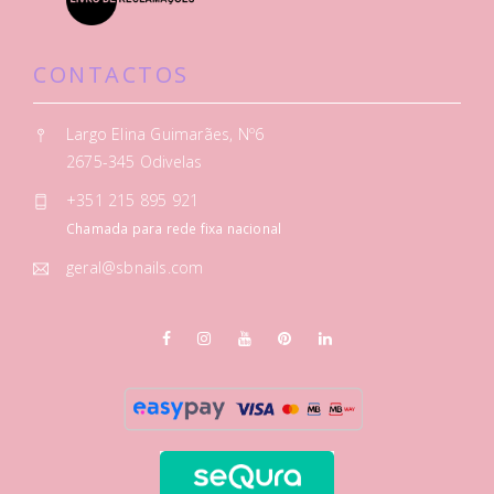
CONTACTOS
Largo Elina Guimarães, Nº6
2675-345 Odivelas
+351 215 895 921
Chamada para rede fixa nacional
geral@sbnails.com