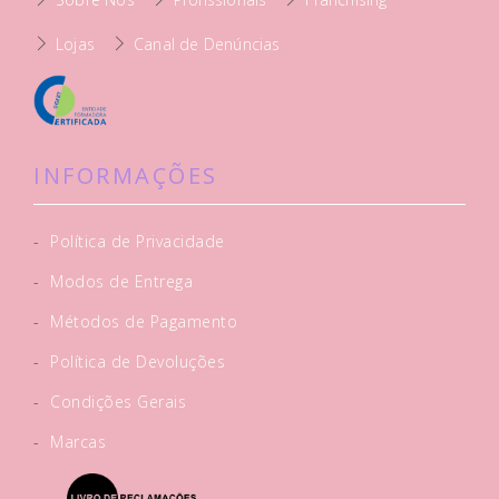
Lojas
Canal de Denúncias
INFORMAÇÕES
-
Política de Privacidade
-
Modos de Entrega
-
Métodos de Pagamento
-
Política de Devoluções
-
Condições Gerais
-
Marcas