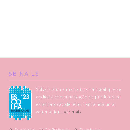
SB NAILS
SBNails é uma marca internacional que se
dedica à comercialização de produtos de
estética e cabeleireiro. Tem ainda uma
vertente for...
Ver mais
Sobre Nós
Profissionais
Franchising