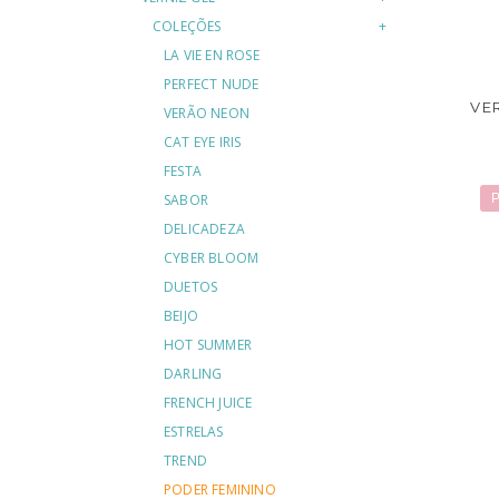
COLEÇÕES
LA VIE EN ROSE
PERFECT NUDE
VE
VERÃO NEON
CAT EYE IRIS
FESTA
SABOR
P
DELICADEZA
CYBER BLOOM
DUETOS
BEIJO
HOT SUMMER
DARLING
FRENCH JUICE
ESTRELAS
TREND
PODER FEMININO