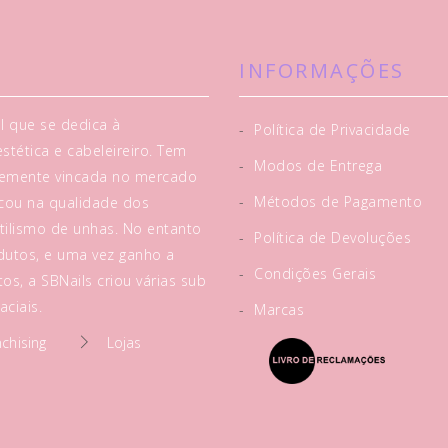
INFORMAÇÕES
l que se dedica à
-
Política de Privacidade
tética e cabeleireiro. Tem
-
Modos de Entrega
rtemente vincada no mercado
-
Métodos de Pagamento
acou na qualidade dos
tilismo de unhas. No entanto
-
Política de Devoluções
utos, e uma vez ganho a
-
Condições Gerais
os, a SBNails criou várias sub
ciais.
-
Marcas
nchising
Lojas