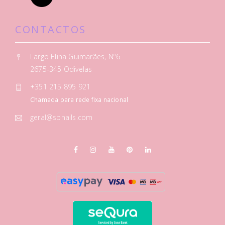
CONTACTOS
Largo Elina Guimarães, Nº6
2675-345 Odivelas
+351 215 895 921
Chamada para rede fixa nacional
geral@sbnails.com