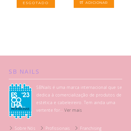
ADICIONAR
ESGOTADO
SB NAILS
SBNails é uma marca internacional que se
dedica à comercialização de produtos de
estética e cabeleireiro. Tem ainda uma
vertente for...
Ver mais
Sobre Nós
Profissionais
Franchising