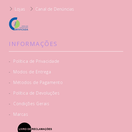
Lojas
Canal de Denúncias
INFORMAÇÕES
-
Política de Privacidade
-
Modos de Entrega
-
Métodos de Pagamento
-
Política de Devoluções
-
Condições Gerais
-
Marcas