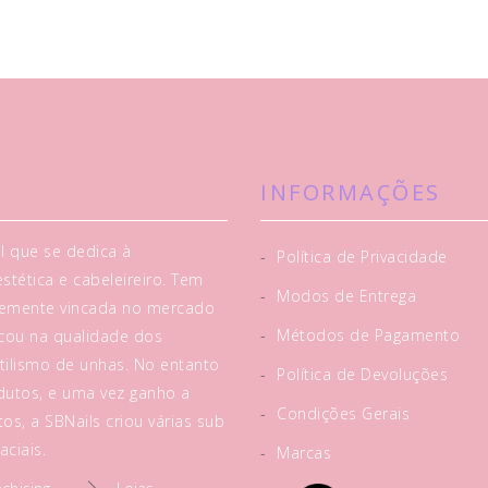
INFORMAÇÕES
l que se dedica à
-
Política de Privacidade
tética e cabeleireiro. Tem
-
Modos de Entrega
rtemente vincada no mercado
-
Métodos de Pagamento
acou na qualidade dos
tilismo de unhas. No entanto
-
Política de Devoluções
utos, e uma vez ganho a
-
Condições Gerais
os, a SBNails criou várias sub
ciais.
-
Marcas