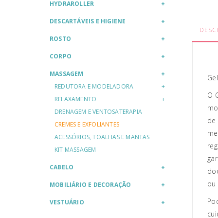
HYDRAROLLER
DESCARTÁVEIS E HIGIENE
DESC
ROSTO
CORPO
MASSAGEM
Ge
REDUTORA E MODELADORA
O G
RELAXAMENTO
moa
DRENAGEM E VENTOSATERAPIA
de 
CREMES E EXFOLIANTES
me
ACESSÓRIOS, TOALHAS E MANTAS
reg
KIT MASSAGEM
gar
CABELO
doc
ou
MOBILIÁRIO E DECORAÇÃO
Pod
VESTUÁRIO
cui