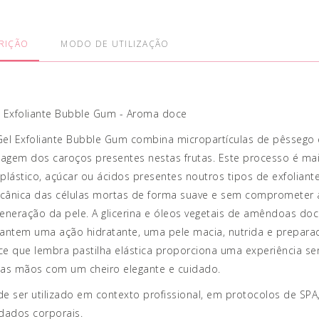
RIÇÃO
MODO DE UTILIZAÇÃO
l Exfoliante Bubble Gum - Aroma doce
el Exfoliante Bubble Gum combina micropartículas de pêssego 
gem dos caroços presentes nestas frutas. Este processo é mai
plástico, açúcar ou ácidos presentes noutros tipos de exfoliant
cânica das células mortas de forma suave e sem comprometer a
eneração da pele. A glicerina e óleos vegetais de amêndoas do
antem uma ação hidratante, uma pele macia, nutrida e preparad
e que lembra pastilha elástica proporciona uma experiência sen
 as mãos com um cheiro elegante e cuidado.
e ser utilizado em contexto profissional, em protocolos de SP
dados corporais.