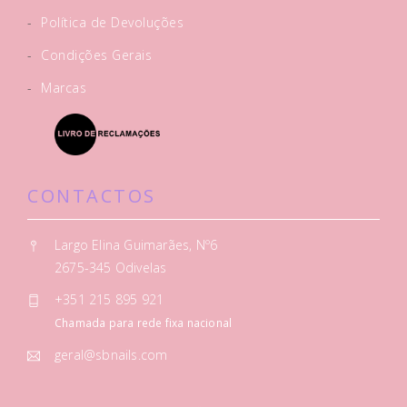
-
Política de Devoluções
-
Condições Gerais
-
Marcas
CONTACTOS
Largo Elina Guimarães, Nº6
2675-345 Odivelas
+351 215 895 921
Chamada para rede fixa nacional
geral@sbnails.com