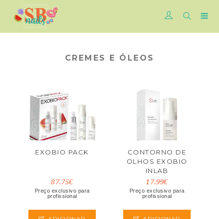
CREMES E ÓLEOS
EXOBIO PACK
CONTORNO DE
OLHOS EXOBIO
INLAB
87.75€
17.99€
Preço exclusivo para
Preço exclusivo para
profissional
profissional
ADICIONAR
ADICIONAR