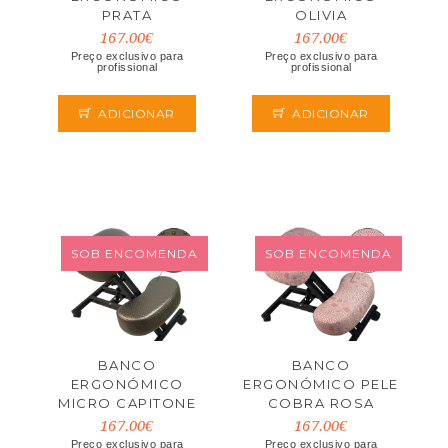
PRATA
OLIVIA
167.00€
167.00€
Preço exclusivo para
Preço exclusivo para
profissional
profissional
ADICIONAR
ADICIONAR
SOB ENCOMENDA
SOB ENCOMENDA
BANCO
BANCO
ERGONÓMICO
ERGONÓMICO PELE
MICRO CAPITONE
COBRA ROSA
BRONZE
167.00€
167.00€
Preço exclusivo para
Preço exclusivo para