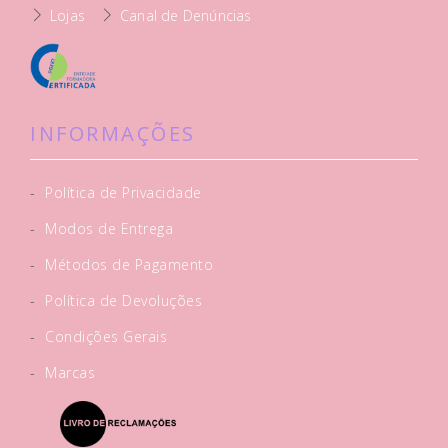
Lojas
Canal de Denúncias
INFORMAÇÕES
-
Política de Privacidade
-
Modos de Entrega
-
Métodos de Pagamento
-
Política de Devoluções
-
Condições Gerais
-
Marcas