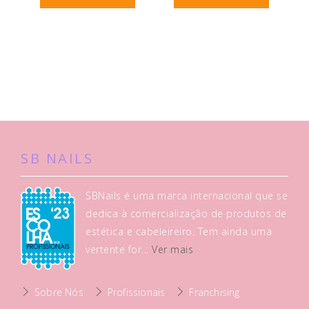
SB NAILS
SBNails é uma marca internacional que se
dedica à comercialização de produtos de
estética e cabeleireiro. Tem ainda uma
vertente for...
Ver mais
Sobre Nós
Profissionais
Franchising