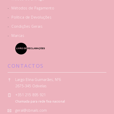
-
Métodos de Pagamento
-
Política de Devoluções
-
Condições Gerais
-
Marcas
CONTACTOS
Largo Elina Guimarães, Nº6
2675-345 Odivelas
+351 215 895 921
Chamada para rede fixa nacional
geral@sbnails.com