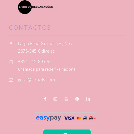
CONTACTOS
Largo Elina Guimarães, Nº6
2675-345 Odivelas
+351 215 895 921
Chamada para rede fixa nacional
geral@sbnails.com