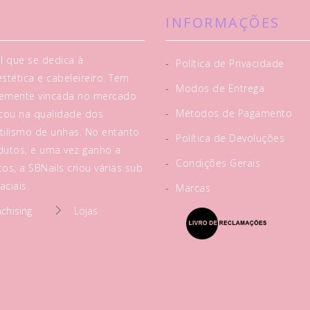
INFORMAÇÕES
l que se dedica à
-
Política de Privacidade
tética e cabeleireiro. Tem
-
Modos de Entrega
rtemente vincada no mercado
-
Métodos de Pagamento
acou na qualidade dos
tilismo de unhas. No entanto
-
Política de Devoluções
utos, e uma vez ganho a
-
Condições Gerais
os, a SBNails criou várias sub
ciais.
-
Marcas
nchising
Lojas