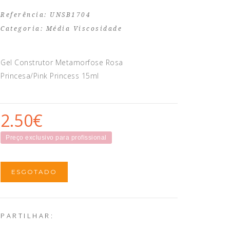
Referência: UNSB1704
Categoria:
Média Viscosidade
Gel Construtor Metamorfose Rosa
Princesa/Pink Princess 15ml
2.50€
Preço exclusivo para profissional
ESGOTADO
PARTILHAR: