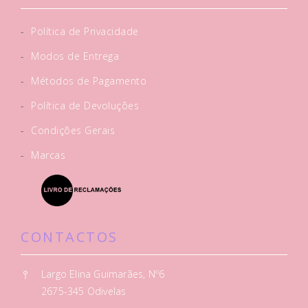
-
Política de Privacidade
-
Modos de Entrega
-
Métodos de Pagamento
-
Política de Devoluções
-
Condições Gerais
-
Marcas
CONTACTOS
Largo Elina Guimarães, Nº6
2675-345 Odivelas