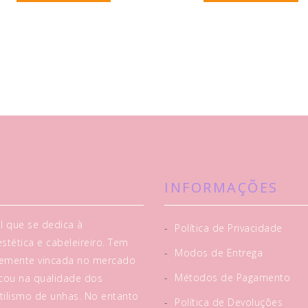
INFORMAÇÕES
l que se dedica à
-
Política de Privacidade
tética e cabeleireiro. Tem
-
Modos de Entrega
rtemente vincada no mercado
-
Métodos de Pagamento
acou na qualidade dos
tilismo de unhas. No entanto
-
Política de Devoluções