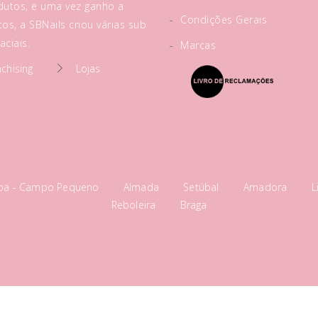
utos, e uma vez ganho a
-
Condições Gerais
os, a SBNails criou várias sub
ciais.
-
Marcas
nchising
Lojas
boa - Campo Pequeno
Almada
Setúbal
Amadora
L
Reboleira
Braga