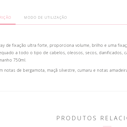
RIÇÃO
MODO DE UTILIZAÇÃO
ay de fixação ultra forte, proporciona volume, brilho e uma fix
quado a todo o tipo de cabelos, oleosos, secos, danificados, c
manho 750ml.
 notas de bergamota, maçã silvestre, cumaru e notas amadeira
PRODUTOS RELAC