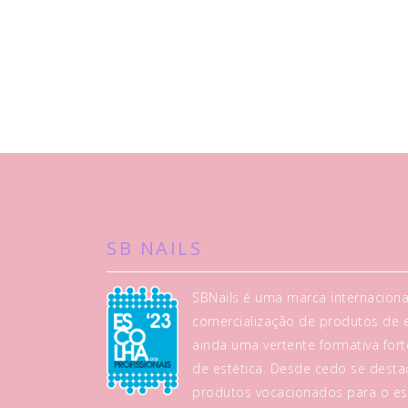
SB NAILS
SBNails é uma marca internaciona
comercialização de produtos de es
ainda uma vertente formativa fo
de estética. Desde cedo se dest
produtos vocacionados para o es