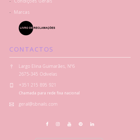
-
Condições Gerais
-
Marcas
CONTACTOS
Largo Elina Guimarães, Nº6
2675-345 Odivelas
+351 215 895 921
Chamada para rede fixa nacional
geral@sbnails.com