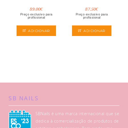
89.00€
87.50€
Preço exclusivo para
Preço exclusivo para
profissional
profissional
ADICIONAR
ADICIONAR
SB NAILS
SBNails é uma marca internacional que se
dedica à comercialização de produtos de