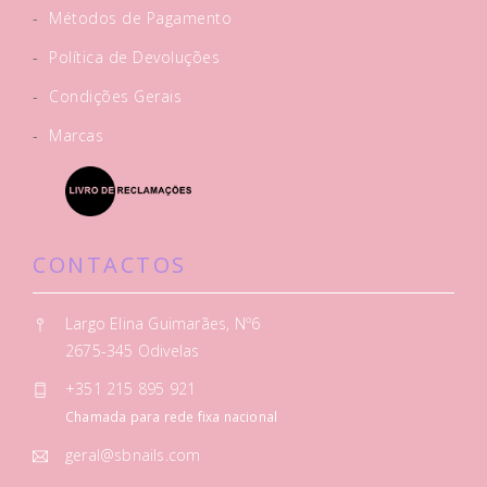
-
Métodos de Pagamento
-
Política de Devoluções
-
Condições Gerais
-
Marcas
CONTACTOS
Largo Elina Guimarães, Nº6
2675-345 Odivelas
+351 215 895 921
Chamada para rede fixa nacional
geral@sbnails.com