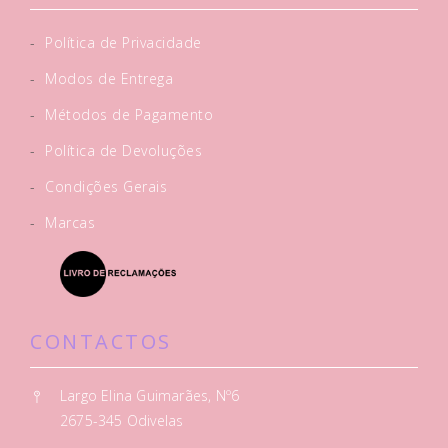
-
Política de Privacidade
-
Modos de Entrega
-
Métodos de Pagamento
-
Política de Devoluções
-
Condições Gerais
-
Marcas
CONTACTOS
Largo Elina Guimarães, Nº6
2675-345 Odivelas