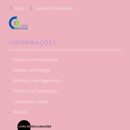
Lojas
Canal de Denúncias
INFORMAÇÕES
-
Política de Privacidade
-
Modos de Entrega
-
Métodos de Pagamento
-
Política de Devoluções
-
Condições Gerais
-
Marcas