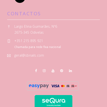
CONTACTOS
Largo Elina Guimarães, Nº6
2675-345 Odivelas
+351 215 895 921
Chamada para rede fixa nacional
geral@sbnails.com