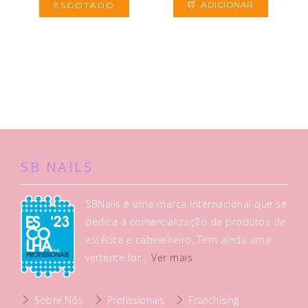
ADICIONAR
ESGOTADO
SB NAILS
SBNails é uma marca internacional que se
dedica à comercialização de produtos de
estética e cabeleireiro. Tem ainda uma
vertente for...
Ver mais
Sobre Nós
Profissionais
Franchising