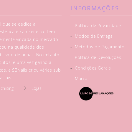
INFORMAÇÕES
l que se dedica à
-
Política de Privacidade
tética e cabeleireiro. Tem
-
Modos de Entrega
rtemente vincada no mercado
-
Métodos de Pagamento
acou na qualidade dos
tilismo de unhas. No entanto
-
Política de Devoluções
utos, e uma vez ganho a
-
Condições Gerais
os, a SBNails criou várias sub
ciais.
-
Marcas
nchising
Lojas